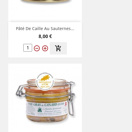
Pâté De Caille Au Sauternes...
Prix
8,00 €
remove_circle_outline
add_circle_outline
add_shopping_cart