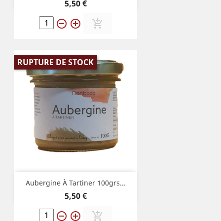
Prix
5,50 €
remove_circle_outline
add_circle_outline
add_shopping_cart
RUPTURE DE STOCK
Aubergine À Tartiner 100grs...
Prix
5,50 €
remove_circle_outline
add_circle_outline
add_shopping_cart