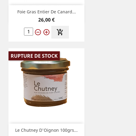
Foie Gras Entier De Canard...
Prix
26,00 €
remove_circle_outline
add_circle_outline
add_shopping_cart
RUPTURE DE STOCK
Le Chutney D'Oignon 100grs...