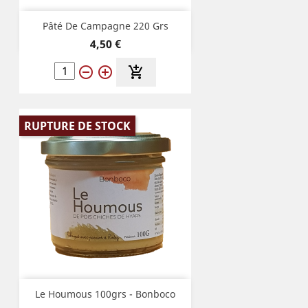
Pâté De Campagne 220 Grs
Prix
4,50 €
remove_circle_outline
add_circle_outline
add_shopping_cart
RUPTURE DE STOCK
Le Houmous 100grs - Bonboco