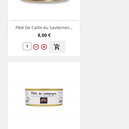
Pâté De Caille Au Sauternes...
Prix
8,00 €
remove_circle_outline
add_circle_outline
add_shopping_cart