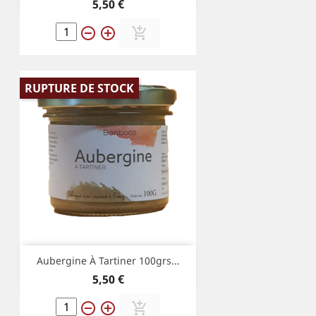
Prix
5,50 €
remove_circle_outline
add_circle_outline
add_shopping_cart
RUPTURE DE STOCK
Aubergine À Tartiner 100grs...
Prix
5,50 €
remove_circle_outline
add_circle_outline
add_shopping_cart