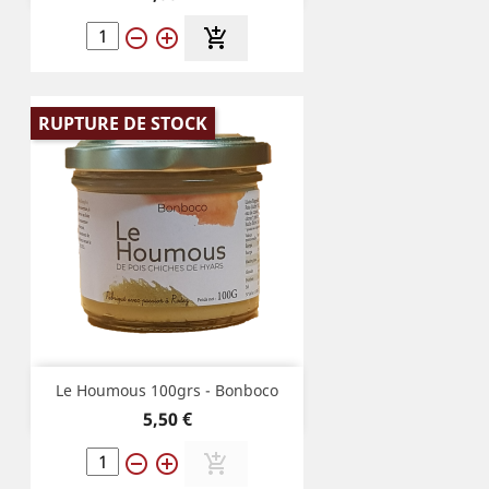
remove_circle_outline
add_circle_outline
add_shopping_cart
RUPTURE DE STOCK
Le Houmous 100grs - Bonboco
Prix
5,50 €
remove_circle_outline
add_circle_outline
add_shopping_cart