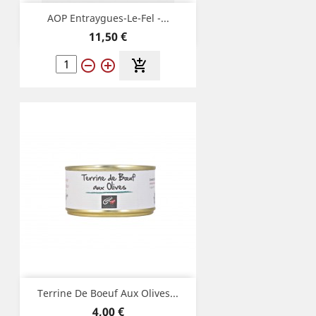
AOP Entraygues-Le-Fel -...
Prix
11,50 €
remove_circle_outline
add_circle_outline
add_shopping_cart
Terrine De Boeuf Aux Olives...
Prix
4,00 €