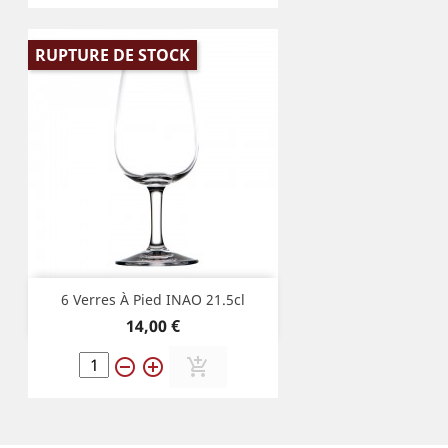
RUPTURE DE STOCK
6 Verres À Pied INAO 21.5cl
Prix
14,00 €
remove_circle_outline
add_circle_outline
add_shopping_cart