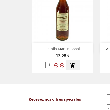
Aperçu rapide

Ratafia Marius Bonal
AO
Prix
17,50 €
add_shopping_cart
remove_circle_outline
add_circle_outline
Recevez nos offres spéciales
Vo