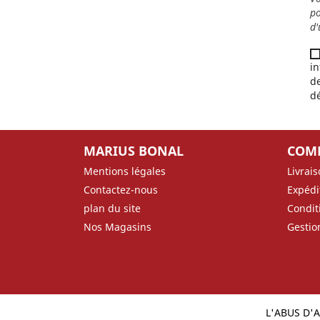
po
d'
in
de
dé
MARIUS BONAL
COM
Mentions légales
Livrai
Contactez-nous
Expédi
plan du site
Conditi
Nos Magasins
Gestio
L'ABUS D'