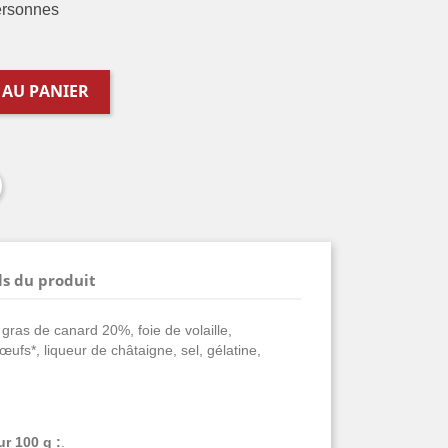
ersonnes
 AU PANIER
ls du produit
 gras de canard 20%, foie de volaille,
œufs*, liqueur de châtaigne, sel, gélatine,
ur 100 g :
.