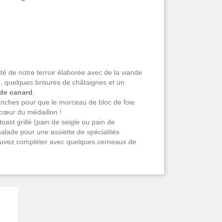
g
ité de notre terroir élaborée avec de la viande
le, quelques brisures de châtaignes et un
 de canard
.
anches pour que le morceau de bloc de foie
 cœur du médaillon !
toast grillé (pain de seigle ou pain de
alade pour une assiette de spécialités
uvez compléter avec quelques cerneaux de