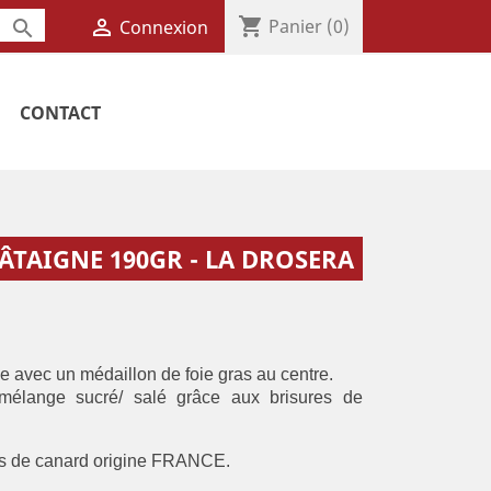
shopping_cart

Panier
(0)

Connexion
CONTACT
ÂTAIGNE 190GR - LA DROSERA
e avec un médaillon de foie gras au centre.
 mélange sucré/ salé grâce aux brisures de
as de canard origine FRANCE.